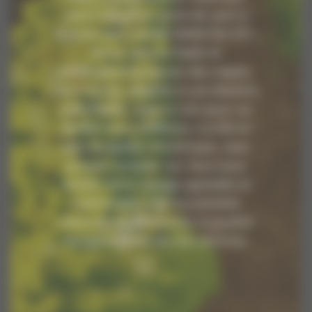
votre chauffeur privé de Lyon à
Beaune avec ALAIN MARCON VTC.
Notre service fiable et
professionnel assure des trajets
sans tracas, adaptés à vos besoins
spécifiques. Que ce soit pour un
rendez-vous d'affaires crucial ou
une escapade romantique, vous
pouvez compter sur nous pour
rendre votre voyage agréable et
mémorable. Dès la première
réservation, découvrez la qualité
exceptionnelle de nos services.