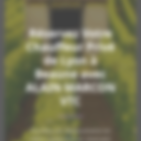
Réservez Votre
Chauffeur Privé
de Lyon à
Beaune avec
ALAIN MARCON
VTC
Planifiez vos déplacements en
toute tranquillité en réservant