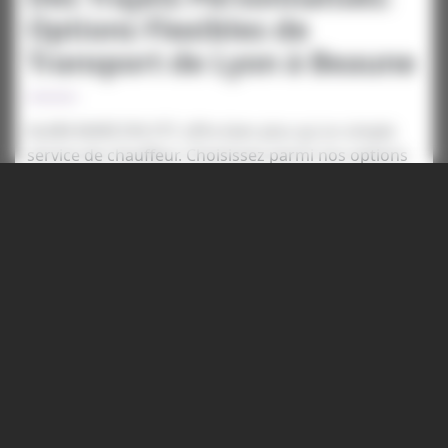
Options Flexibles de
Transport de Lyon à Beaune
ALAIN MARCON VTC offre bien plus qu'un simple
service de chauffeur. Choisissez parmi nos options
flexibles de transport, que ce soit un transfert
rapide d'un point à une adresse ou la mise à
disposition d'un véhicule pour une durée
déterminée. Nos chauffeurs professionnels veillent
à votre confort tout au long du trajet, s'adaptant à
vos horaires et besoins spécifiques. Découvrez la
facilité de déplacement avec des solutions sur
mesure.
Luxe et Confort en
Mouvement: Gamme