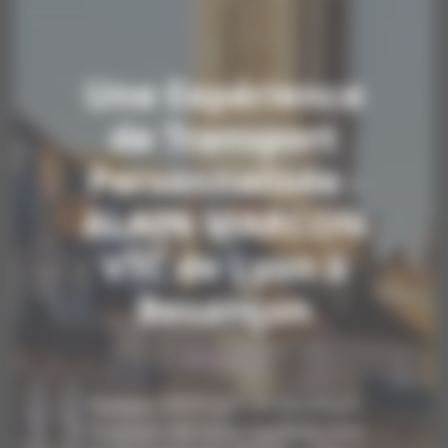
Une Expérience
de Transport
Personnalisée -
ALAIN MARCON
VTC de Lyon à
Besançon
Voyager entre Lyon et Besançon
n'a jamais été aussi agréable avec