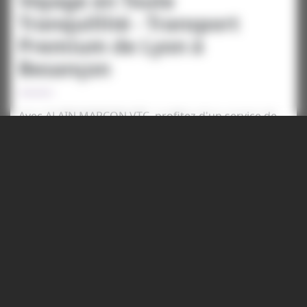
Voyage en Toute
Tranquillité - Transport
Premium de Lyon à
Besançon
Avec ALAIN MARCON VTC, profitez d'un service de
transport premium pour tous vos déplacements
entre Lyon et Besançon. Nos véhicules de prestige
sont équipés pour offrir une expérience de voyage
hautement confortable et sécurisée. Nos
chauffeurs professionnels sont formés pour
fournir un service impeccable, alliant ponctualité et
discrétion. Que ce soit pour un transfert vers
l'aéroport, un rendez-vous d'affaires ou une
escapade touristique, nous nous assurons que
votre trajet se déroule dans les meilleures
conditions possibles.