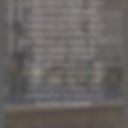
ALAIN MARCON VTC. Nous vous
proposons une alternative
luxueuse et pratique aux taxis
traditionnels. Que vous soyez en
déplacement pour affaires ou
pour le plaisir, nos services de VTC
et de chauffeur privé vous
garantissent un voyage
confortable et sans tracas. Nos
chauffeurs expérimentés veillent à
ce que chaque détail de votre
trajet soit pris en charge, vous
permettant de vous détendre et
de profiter du paysage.