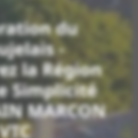
ration du
jelais -
ez la Région
e Simplicité
AIN MARCON
VTC