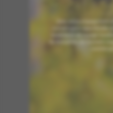
Avec notre engagement env
connaissance approfondie de
expérience de voyage inoublia
du Beaujelais un moment ma
comme par