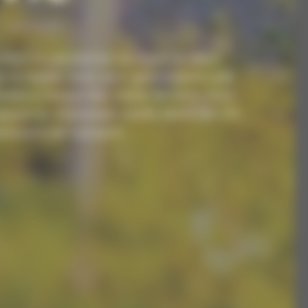
ers la satisfaction du client et notre
 la région, nous vous garantissons une
ble à chaque fois. Faites de votre visite
gique en choisissant ALAIN MARCON VTC
tenaire de transport.