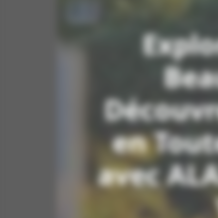
Explo
Beau
Découvr
en Tout
avec AL