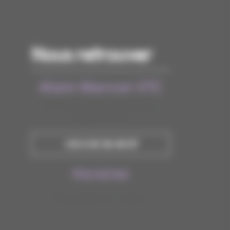
Nous retrouver
Alain Marcon VTC
79, Cours Charlemagne, Lyon,
69002, France
+33 6 03 36 40 87
Horaires
Disponible 7j/7 - 24h/24