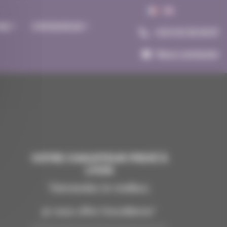
ONS
STATION DE SKI
+33 6 03 36 40 87
Nous contacter
VOTRE CHAUFFEUR PRIVÉ À
LYON
"Demandez le meilleur,
je vous offre l'excellence"