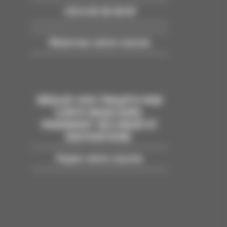
+33 6 03 36 40 87
Réservez votre course
RÉGLEZ VOS TRAJETS PAR
CARTE BANCAIRE.
PAIEMENT SÉCURISÉ ET
INSTANTANÉ.
Payez votre course