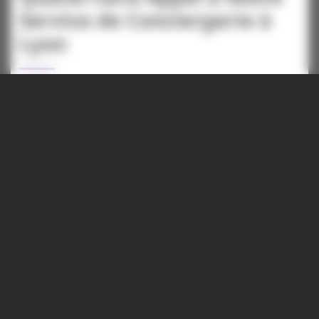
Service de Conciergerie à
Lyon
Profitez pleinement de votre séjour à Lyon en
faisant appel à notre service de conciergerie de
luxe. Que ce soit avant votre arrivée, pendant votre
séjour ou même à la dernière minute, notre équipe
est disponible 24 heures sur 24, 7 jours sur 7 pour
répondre à tous vos besoins. Réservez à l'avance
pour garantir la disponibilité de nos services, mais
n'hésitez pas à nous contacter à tout moment pour
une assistance immédiate.
Comment Bénéficier de
Notre Service de
Conciergerie de Luxe à Lyon