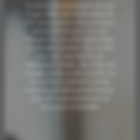
Le service de conciergerie de luxe
à Lyon offert par ALAIN MARCON
VTC vous propose une assistance
personnalisée pour tous vos
besoins lors de votre séjour dans
la ville des lumières. Que ce soit
pour des réservations de
restaurants étoilés, des visites de
musées privés ou des conseils sur
les meilleurs endroits à visiter,
notre équipe dévouée est là pour
vous offrir une expérience sur
mesure et inoubliable.