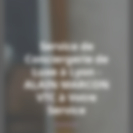
Service de
Conciergerie de
Luxe à Lyon -
ALAIN MARCON
VTC à Votre
Service