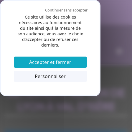
Panneau de gestion des cookies
Continuer sans accepter
Ce site utilise des cookies
nécessaires au fonctionnement
du site ainsi qu'à la mesure de
son audience, vous avez le choix
d'accepter ou de refuser ces
derniers.
Accepter et fermer
Personnaliser
ALTERNATIF AU TAXI DE
LYON À VAL D’ISÈRE