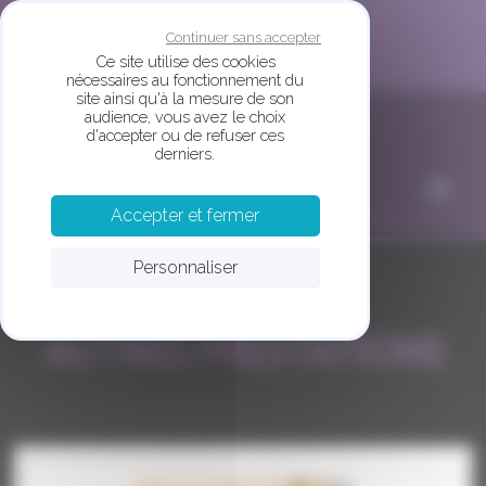
Panneau de gestion des cookies
Continuer sans accepter
Ce site utilise des cookies
nécessaires au fonctionnement du
site ainsi qu'à la mesure de son
audience, vous avez le choix
d'accepter ou de refuser ces
derniers.
Accepter et fermer
Personnaliser
AUTRES PRESTATIONS