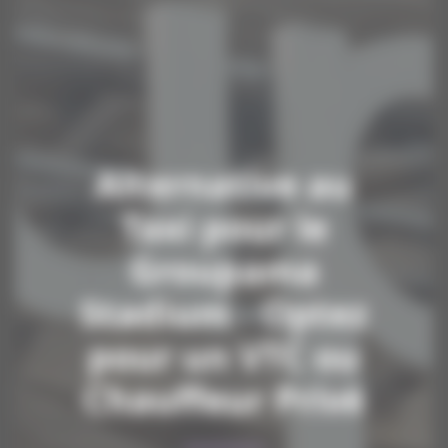
Alternative au
Taxi pour le
Groupama
Stadium - Optez
pour un VTC ou
Chauffeur Privé