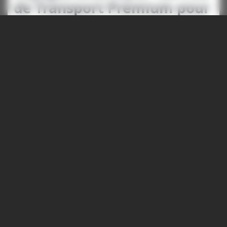
de Transport Premium pour
Vos Événements
Voyagez avec style et profitez de notre service de
transport premium pour le Groupama Stadium.
Nos chauffeurs professionnels vous offrent une
expérience de voyage unique, alliant ponctualité,
sécurité et courtoisie. Avec ALAIN MARCON VTC,
chaque déplacement devient une occasion de se
détendre et de profiter du confort exceptionnel de
nos véhicules.
Planifiez Votre
Déplacement - Flexibilité et
Simplicité