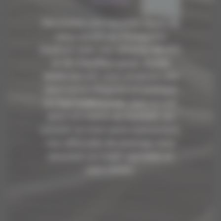
Découvrez une nouvelle façon de
vous rendre au Groupama
Stadium avec nos services de VTC
et de chauffeur privé. ALAIN
MARCON VTC vous propose une
alternative élégante et pratique
au taxi traditionnel. Que ce soit
pour un match de football, un
concert ou tout autre événement,
nos véhicules de prestige vous
assurent un trajet agréable et
sans stress.