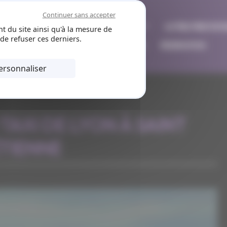
Continuer sans accepter
MISE À DISPOSITION
VILLES DESSERVIES
AUTRES PRESTATI
t du site ainsi qu'à la mesure de
de refuser ces derniers.
VISITE DE CAVES
NOS VÉHICULES
RÉSERVATION
ersonnaliser
TAXI DE LYON À SAINT
TIENNE