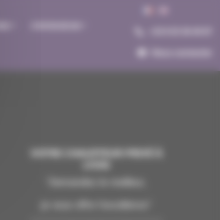
ONS
STATION DE SKI
+33 6 03 36 40 87
Nous contacter
VOTRE CHAUFFEUR PRIVÉ À
LYON
"Demandez le meilleur,
je vous offre l'excellence"