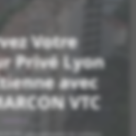
vez Votre
r Privé Lyon
Étienne avec
MARCON VTC
ON VTC, votre partenaire de confiance