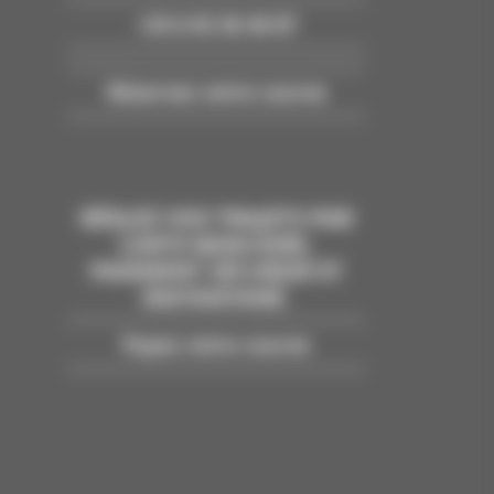
+33 6 03 36 40 87
Réservez votre course
RÉGLEZ VOS TRAJETS PAR
CARTE BANCAIRE.
PAIEMENT SÉCURISÉ ET
INSTANTANÉ.
Payez votre course