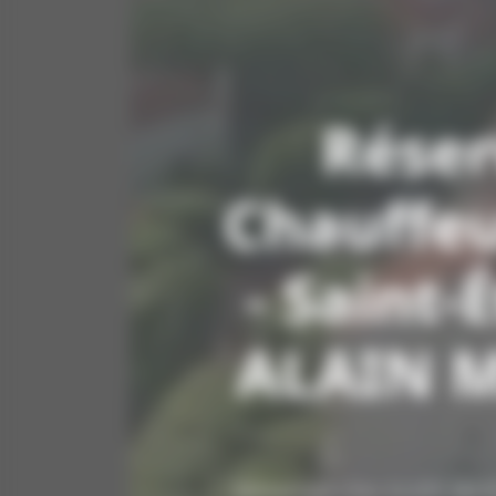
Réser
Chauffeu
- Saint-
ALAIN 
Bienvenue chez ALAIN MARC