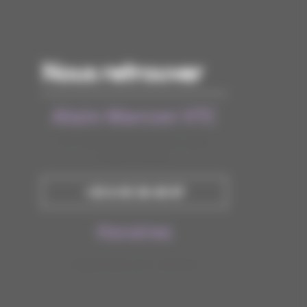
Nous retrouver
Alain Marcon VTC
79, Cours Charlemagne, Lyon,
69002, France
+33 6 03 36 40 87
Horaires
Disponible 7j/7 - 24h/24