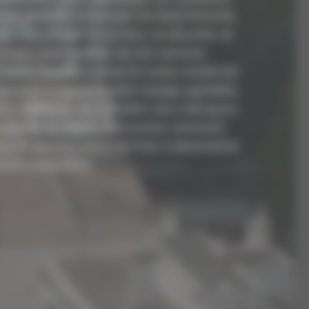
te sérénité entre Lyon et Saint-Étienne.
, c'est choisir le confort, la sécurité, et
e étape pour profiter de nos services
votre chauffeur privé en toute simplicité.
 avez la garantie d'un voyage agréable,
s d'affaires, un transfert vers l'aéroport,
xplorer la région. Découvrez comment
cas et assurez-vous d'arriver à destination
oute tranquillité.