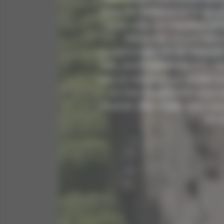
pour des déplacements en tou
Opter pour un chauffeur privé
l'efficacité. La premièr
exceptionnels est de réserver 
Avec ALAIN MARCON VTC, vous
que ce soit pour un rendez-vou
ou tout simplement pour e
réserver votre trajet sans tra
en t