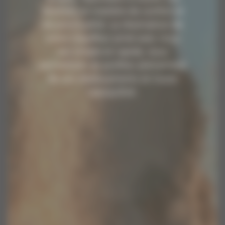
attentes en matière de confort et
de ponctualité. La réservation de
votre chauffeur privé avec nous
est simple et rapide, vous
permettant de profiter pleinement
de vos déplacements en toute
tranquillité.