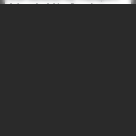
Adaptée à Vos Besoins
Pour vos trajets entre Lyon et Dijon, ALAIN
MARCON VTC vous propose une gamme complète
de services de transport. Que vous recherchiez un
déplacement direct d'une adresse à une autre ou
que vous ayez besoin d'un véhicule à votre
disposition à l'heure ou à la journée, nous nous
adaptons à vos exigences. Notre équipe dévouée
est prête à vous offrir une expérience de voyage
personnalisée, alliant flexibilité et confort à chaque
étape de votre trajet. La prochaine section
abordera en détail les différentes catégories de
véhicules que nous mettons à votre disposition,
ainsi que les services premium offerts à bord pour
rendre votre voyage encore plus agréable.
Des Véhicules de Luxe et