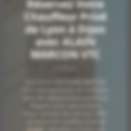
Réservez Votre
Chauffeur Privé
de Lyon à Dijon
avec ALAIN
MARCON VTC
Bienvenue chez ALAIN MARCON
VTC, votre partenaire de confiance
pour des déplacements sereins et
élégants entre Lyon et Dijon.
Nous sommes fiers de vous offrir
un service de chauffeur privé de
qualité, répondant à toutes vos